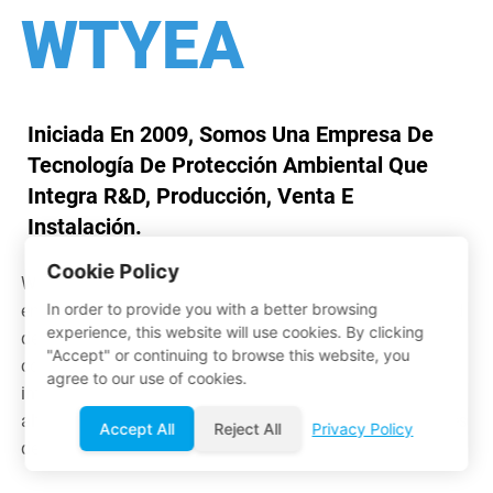
WTYEA
Iniciada En 2009, Somos Una Empresa De
Tecnología De Protección Ambiental Que
Integra R&D, Producción, Venta E
Instalación.
Cookie Policy
WTEYA Environmental Technology Co., Ltd. es una
In order to provide you with a better browsing
empresa del grupo con sede en Tianan Cyber City, ciudad
experience, this website will use cookies. By clicking
de Dongguan, provincia de Guangdong. Estamos
"Accept" or continuing to browse this website, you
comprometidos a proporcionar el equipo de fluidos
agree to our use of cookies.
inteligente líder en el mundo, con tecnología avanzada y
alta-Servicio de calidad, hemos ganado elogios unánimes
Accept All
Reject All
Privacy Policy
de más de 1.000 clientes.