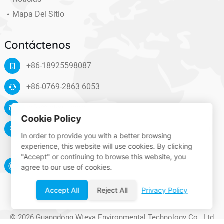
Mapa Del Sitio
Contáctenos
+86-18925598087
+86-0769-2863 6053
info@wteya.com
Cookie Policy
Floor 14, F4 building, TianAn digital town, Nancheng
In order to provide you with a better browsing
District, Dongguan, Guangdong, China
experience, this website will use cookies. By clicking
"Accept" or continuing to browse this website, you
www.wteya.com
agree to our use of cookies.
Accept All
Reject All
Privacy Policy
© 2026 Guangdong Wteya Environmental Technology Co., Ltd