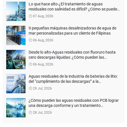
Lo que hace alto-¿El tratamiento de aguas
residuales con salinidad es difícil? ¿Cómo se puede
lograr una verdadera descarga de líquido cero?
07 Aug, 2026
9 pequeñas máquinas desalinizadoras de agua de
mar personalizadas para un cliente de Filipinas
06 Aug, 2026
Desde lo alto-Aguas residuales con fluoruro hasta
cero descargas líquidas: ¿Cómo pueden las
empresas de baterías de litio reducir los costos del
06 Aug, 2026
tratamiento ambiental?
Aguas residuales de la industria de baterías de litio:
del “cumplimiento de las descargas” a la
recuperación de recursos
29 Jul, 2026
¿Cómo pueden las aguas residuales con PCB lograr
una descarga conforme y un tratamiento
inofensivo?
28 Jul, 2026