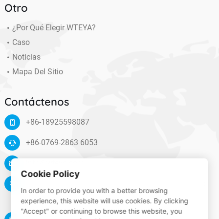
Otro
¿Por Qué Elegir WTEYA?
Caso
Noticias
Mapa Del Sitio
Contáctenos
+86-18925598087
+86-0769-2863 6053
info@wteya.com
Cookie Policy
Floor 14, F4 building, TianAn digital town, Nancheng
In order to provide you with a better browsing
District, Dongguan, Guangdong, China
experience, this website will use cookies. By clicking
"Accept" or continuing to browse this website, you