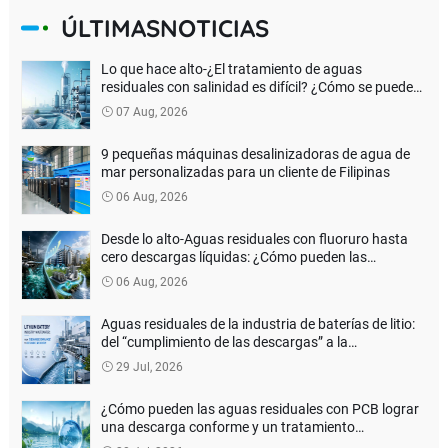
ÚLTIMASNOTICIAS
Lo que hace alto-¿El tratamiento de aguas
residuales con salinidad es difícil? ¿Cómo se puede
lograr una verdadera descarga de líquido cero?
07 Aug, 2026
9 pequeñas máquinas desalinizadoras de agua de
mar personalizadas para un cliente de Filipinas
06 Aug, 2026
Desde lo alto-Aguas residuales con fluoruro hasta
cero descargas líquidas: ¿Cómo pueden las
empresas de baterías de litio reducir los costos del
06 Aug, 2026
tratamiento ambiental?
Aguas residuales de la industria de baterías de litio:
del “cumplimiento de las descargas” a la
recuperación de recursos
29 Jul, 2026
¿Cómo pueden las aguas residuales con PCB lograr
una descarga conforme y un tratamiento
inofensivo?