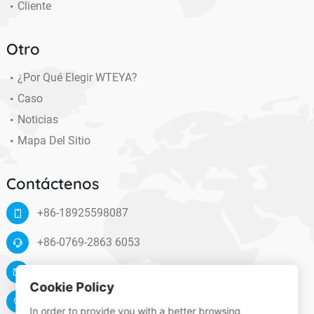
Cliente
Otro
¿Por Qué Elegir WTEYA?
Caso
Noticias
Mapa Del Sitio
Contáctenos
+86-18925598087
+86-0769-2863 6053
info@wteya.com
Cookie Policy
Floor 14, F4 building, TianAn digital town, Nancheng
In order to provide you with a better browsing